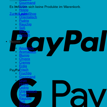
Gourmand
Grün
Es befinden sich keine Produkte im Warenkorb.
Holzig
Ledrig
Zurück zum Shop
Orientalisch
Pudrig
Rauchig
Süß
Würzig
Zitrisch
Herren
Aquatisch
Aromatisch
Blumig
Chypre
Cremig
Erdig
Frisch
PayPal
Fruchtig
Gourmand
Grün
Holzig
Ledrig
Orientalisch
Pudrig
Rauchig
Süß
Würzig