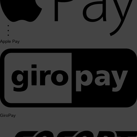
Sepa
Apple Pay
GiroPay