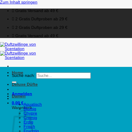
Zum Inhalt springen
Gratis Versand ab 49 €
2 Gratis Duftproben ab 29 €
2 Gratis Duftproben ab 29 €
Gratis Versand ab 49 €
Home
Suche nach:
Deluxe Düfte
Anmelden
Damen
0,00
€
Aquatisch
Warenkorb
Blumig
Chypre
Cremig
Erdig
Frisch
Fruchtig