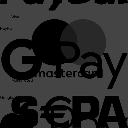
Visa
PayPal
MasterCard
Google Pay