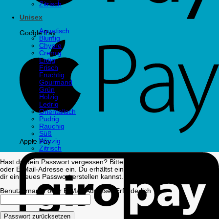
Zitrisch
Unisex
Aquatisch
Google Pay
Blumig
Chypre
Cremig
Erdig
Frisch
Fruchtig
Gourmand
Grün
Holzig
Ledrig
Orientalisch
Pudrig
Rauchig
Süß
Würzig
Apple Pay
Zitrisch
Hast du dein Passwort vergessen? Bitte gib deinen Benutzernamen
oder E-Mail-Adresse ein. Du erhältst einen Link per E-Mail, womit du
dir ein neues Passwort erstellen kannst.
Benutzername oder E-Mail-Adresse
*
Erforderlich
Passwort zurücksetzen