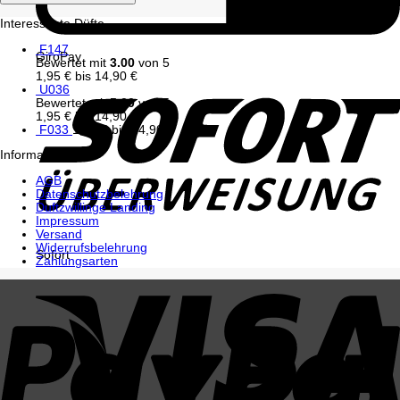
Interessante Düfte
F147
GiroPay
Bewertet mit
3.00
von 5
1,95
€
bis
14,90
€
U036
Bewertet mit
5.00
von 5
1,95
€
bis
14,90
€
F033
1,95
€
bis
14,90
€
Informationen
AGB
Datenschutzbelehrung
Duftzwillinge Landing
Impressum
Versand
Widerrufsbelehrung
Sofort
Zahlungsarten