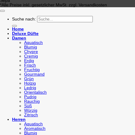
Sepa
*Alle Preise inkl. gesetzlicher MwSt. zzgl. Versandkosten
Suche nach:
Home
Deluxe Düfte
Damen
Aquatisch
Blumig
Chypre
Cremig
Erdig
Frisch
Fruchtig
Gourmand
Grün
Holzig
Ledrig
Orientalisch
Pudrig
Rauchig
Süß
Würzig
Zitrisch
Herren
Aquatisch
Aromatisch
Blumig