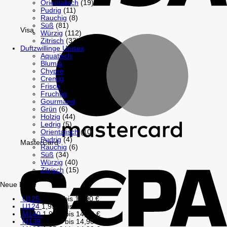
Orientalisch
(19)
Pudrig
(11)
Rauchig
(8)
Süß
(81)
Visa
Würzig
(112)
Zitrisch
(33)
Duftzwillinge Unisex
(125)
Aquatisch
(1)
Blumig
(25)
Chypre
(1)
Cremig
(3)
Frisch
(29)
Fruchtig
(11)
Gourmand
(10)
Grün
(6)
Holzig
(44)
Ledrig
(5)
Orientalisch
(10)
Pudrig
(4)
MasterCard
Rauchig
(6)
Süß
(34)
Würzig
(40)
Zitrisch
(15)
Neue Düfte
U125
1,95
€
bis
14,90
€
U124
1,95
€
bis
14,90
€
M140
1,95
€
bis
14,90
€
M139
1,95
€
bis
14,90
€