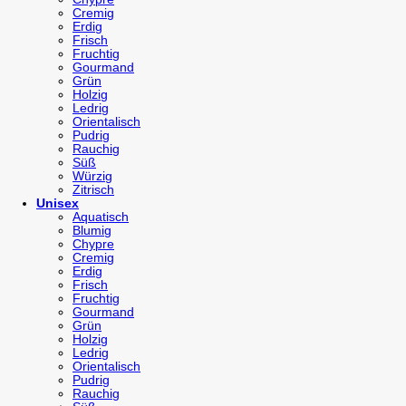
Cremig
Erdig
Frisch
Fruchtig
Gourmand
Grün
Holzig
Ledrig
Orientalisch
Pudrig
Rauchig
Süß
Würzig
Zitrisch
Unisex
Aquatisch
Blumig
Chypre
Cremig
Erdig
Frisch
Fruchtig
Gourmand
Grün
Holzig
Ledrig
Orientalisch
Pudrig
Rauchig