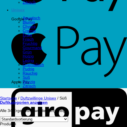
Zitrisch
Unisex
Aquatisch
Google Pay
Blumig
Chypre
Cremig
Erdig
Frisch
Fruchtig
Gourmand
Grün
Holzig
Ledrig
Orientalisch
Pudrig
Rauchig
Süß
Würzig
Apple Pay
Zitrisch
Startseite
/
Duftzwillinge Unisex
/
Süß
Duftkategorien anzeigen
Alle 34 Ergebnisse werden angezeigt
Produkte