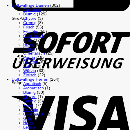
Duftzwillinge Damen
(302)
Aquatisch
(3)
Blumig
(129)
GiroPay
Chypre
(3)
Cremig
(8)
Frisch
(55)
Fruchtig
(55)
Gourmand
(26)
Grün
(12)
Holzig
(51)
Ledrig
(6)
Orientalisch
(25)
Pudrig
(18)
Rauchig
(6)
Süß
(114)
Würzig
(63)
Zitrisch
(22)
Duftzwillinge Herren
(264)
Sofort
Aquatisch
(5)
Aromatisch
(1)
Blumig
(30)
Chypre
(1)
Cremig
(3)
Frisch
(74)
Fruchtig
(21)
Gourmand
(18)
Grün
(11)
Holzig
(79)
Ledrig
(10)