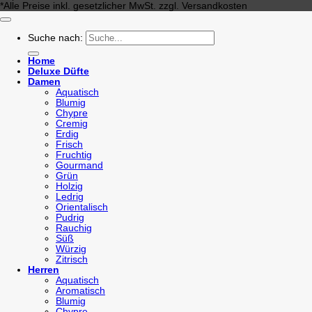
*Alle Preise inkl. gesetzlicher MwSt. zzgl. Versandkosten
Suche nach:
Home
Deluxe Düfte
Damen
Aquatisch
Blumig
Chypre
Cremig
Erdig
Frisch
Fruchtig
Gourmand
Grün
Holzig
Ledrig
Orientalisch
Pudrig
Rauchig
Süß
Würzig
Zitrisch
Herren
Aquatisch
Aromatisch
Blumig
Chypre