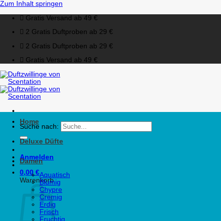
Zum Inhalt springen
Gratis Versand ab 49 €
2 Gratis Duftproben ab 29 €
2 Gratis Duftproben ab 29 €
Gratis Versand ab 49 €
Home
Suche nach:
Deluxe Düfte
Anmelden
Damen
0,00
€
Aquatisch
Warenkorb
Blumig
Chypre
Cremig
Erdig
Frisch
Fruchtig