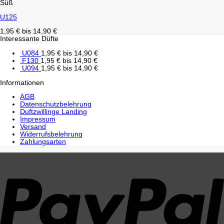
Süß
U125
1,95
€
bis
14,90
€
Interessante Düfte
U084
1,95
€
bis
14,90
€
F130
1,95
€
bis
14,90
€
U094
1,95
€
bis
14,90
€
Informationen
AGB
Datenschutzbelehrung
Duftzwillinge Landing
Impressum
Versand
Widerrufsbelehrung
Zahlungsarten