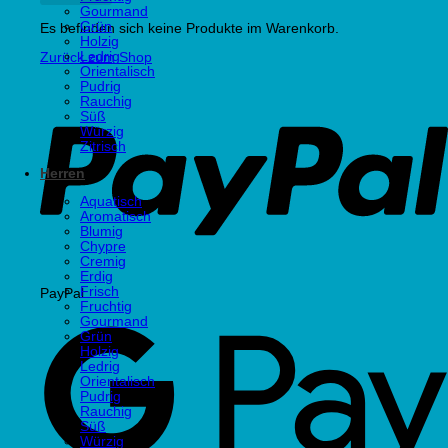
Gourmand
Grün
Es befinden sich keine Produkte im Warenkorb.
Holzig
Ledrig
Zurück zum Shop
Orientalisch
Pudrig
Rauchig
Süß
Würzig
Zitrisch
Herren
Aquatisch
Aromatisch
Blumig
Chypre
Cremig
Erdig
Frisch
PayPal
Fruchtig
Gourmand
Grün
Holzig
Ledrig
Orientalisch
Pudrig
Rauchig
Süß
Würzig