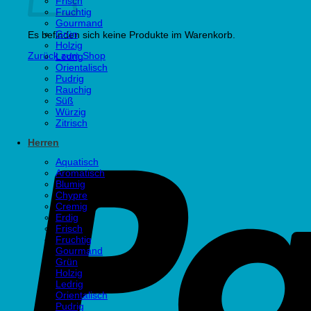
Frisch
Fruchtig
Gourmand
Grün
Es befinden sich keine Produkte im Warenkorb.
Holzig
Zurück zum Shop
Ledrig
Orientalisch
Pudrig
Rauchig
Süß
Würzig
Zitrisch
Herren
Aquatisch
Aromatisch
Blumig
Chypre
Cremig
Erdig
Frisch
Fruchtig
Gourmand
Grün
Holzig
Ledrig
Orientalisch
Pudrig