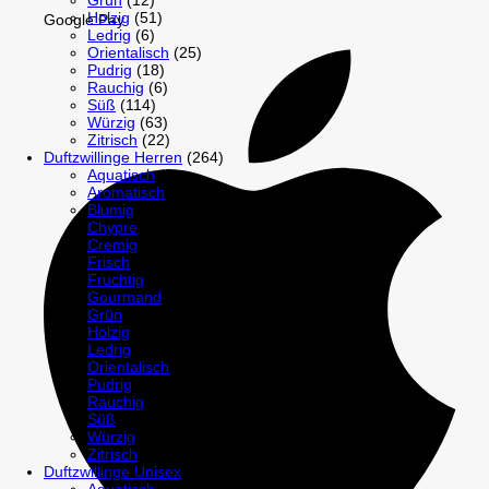
Grün
(12)
Holzig
(51)
Google Pay
Ledrig
(6)
Orientalisch
(25)
Pudrig
(18)
Rauchig
(6)
Süß
(114)
Würzig
(63)
Zitrisch
(22)
Duftzwillinge Herren
(264)
Aquatisch
(5)
Aromatisch
(1)
Blumig
(30)
Chypre
(1)
Cremig
(3)
Frisch
(74)
Fruchtig
(21)
Gourmand
(18)
Grün
(11)
Holzig
(79)
Ledrig
(10)
Orientalisch
(19)
Pudrig
(11)
Rauchig
(8)
Süß
(81)
Würzig
(112)
Zitrisch
(33)
Duftzwillinge Unisex
(125)