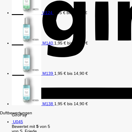
U124
1,95
€
bis
14,90
€
M140
1,95
€
bis
14,90
€
M139
1,95
€
bis
14,90
€
M138
1,95
€
bis
14,90
€
Duftbewertungen
GiroPay
U045
Bewertet mit
5
von 5
von S. Friede