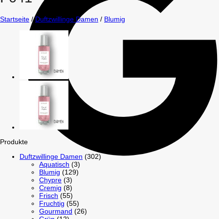
Startseite
/
Duftzwillinge Damen
/
Blumig
Produkte
Duftzwillinge Damen
(302)
Aquatisch
(3)
Blumig
(129)
Chypre
(3)
Cremig
(8)
Frisch
(55)
Fruchtig
(55)
Gourmand
(26)