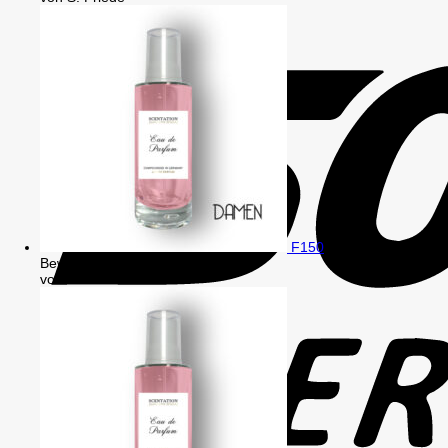
F150
Bewertet mit
5
von 5
von kr70