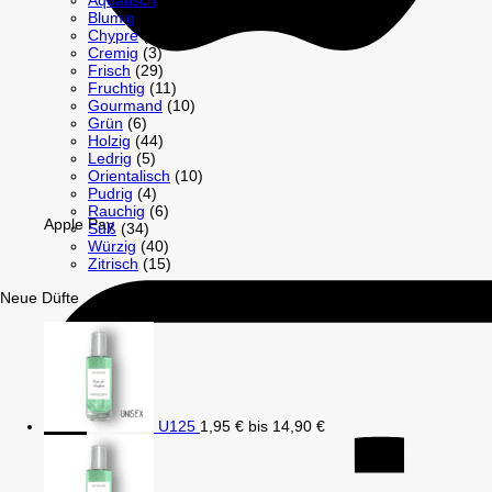
Aquatisch
(1)
Blumig
(25)
Chypre
(1)
Cremig
(3)
Frisch
(29)
Fruchtig
(11)
Gourmand
(10)
Grün
(6)
Holzig
(44)
Ledrig
(5)
Orientalisch
(10)
Pudrig
(4)
Rauchig
(6)
Apple Pay
Süß
(34)
Würzig
(40)
Zitrisch
(15)
Neue Düfte
U125
1,95
€
bis
14,90
€