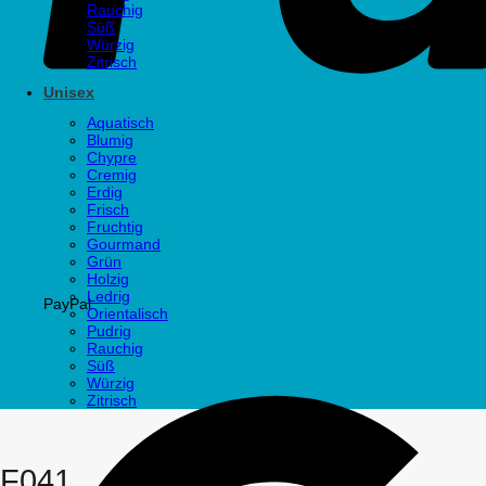
Rauchig
Süß
Würzig
Zitrisch
Unisex
Aquatisch
Blumig
Chypre
Cremig
Erdig
Frisch
Fruchtig
Gourmand
Grün
Holzig
Ledrig
PayPal
Orientalisch
Pudrig
Rauchig
Süß
Würzig
Zitrisch
F041