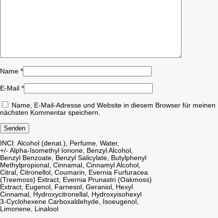
Name
*
E-Mail
*
Name, E-Mail-Adresse und Website in diesem Browser für meinen
nächsten Kommentar speichern.
INCI: Alcohol (denat.), Perfume, Water,
+/- Alpha-Isomethyl Ionone, Benzyl Alcohol,
Benzyl Benzoate, Benzyl Salicylate, Butylphenyl
Methylpropional, Cinnamal, Cinnamyl Alcohol,
Citral, Citronellol, Coumarin, Evernia Furfuracea
(Treemoss) Extract, Evernia Prunastri (Oakmoss)
Extract, Eugenol, Farnesol, Geraniol, Hexyl
Cinnamal, Hydroxycitronellal, Hydroxyisohexyl
3-Cyclohexene Carboxaldehyde, Isoeugenol,
Limonene, Linalool