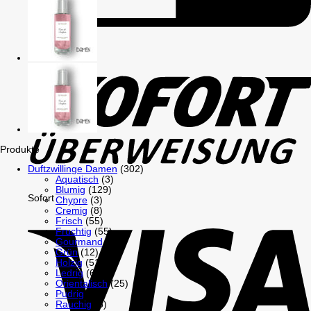
GiroPay
Produkte
Duftzwillinge Damen
(302)
Aquatisch
(3)
Blumig
(129)
Sofort
Chypre
(3)
Cremig
(8)
Frisch
(55)
Fruchtig
(55)
Gourmand
(26)
Grün
(12)
Holzig
(51)
Ledrig
(6)
Orientalisch
(25)
Pudrig
(18)
Rauchig
(6)