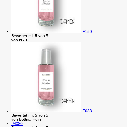
F150
Bewertet mit
5
von 5
von kr70
F088
Bewertet mit
5
von 5
von Bettina Hein
M080