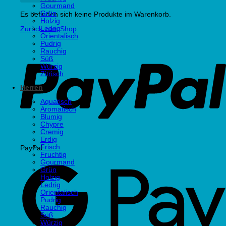
Gourmand
Grün
Es befinden sich keine Produkte im Warenkorb.
Holzig
Ledrig
Zurück zum Shop
Orientalisch
Pudrig
Rauchig
Süß
Würzig
Zitrisch
Herren
Aquatisch
Aromatisch
Blumig
Chypre
Cremig
Erdig
Frisch
PayPal
Fruchtig
Gourmand
Grün
Holzig
Ledrig
Orientalisch
Pudrig
Rauchig
Süß
Würzig