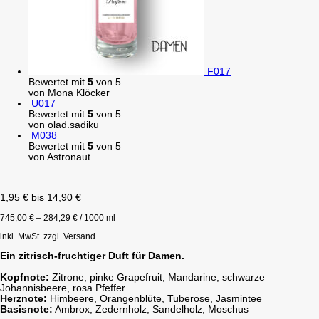
F017
Bewertet mit
5
von 5
von Mona Klöcker
U017
Bewertet mit
5
von 5
von olad.sadiku
M038
Bewertet mit
5
von 5
von Astronaut
1,95
€
bis
14,90
€
745,00
€
–
284,29
€
/
1000
ml
inkl. MwSt.
zzgl. Versand
Ein zitrisch-fruchtiger Duft für Damen.
Kopfnote:
Zitrone, pinke Grapefruit, Mandarine, schwarze
Johannisbeere, rosa Pfeffer
Herznote:
Himbeere, Orangenblüte, Tuberose, Jasmintee
Basisnote:
Ambrox, Zedernholz, Sandelholz, Moschus