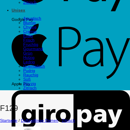
Zitrisch
Unisex
Aquatisch
Google Pay
Blumig
Chypre
Cremig
Erdig
Frisch
Fruchtig
Gourmand
Grün
Holzig
Ledrig
Orientalisch
Pudrig
Rauchig
Süß
Würzig
Apple Pay
Zitrisch
F129
Startseite
/
Duftzwillinge Damen
/
Zitrisch