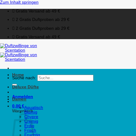
Zum Inhalt springen
Gratis Versand ab 49 €
2 Gratis Duftproben ab 29 €
2 Gratis Duftproben ab 29 €
Gratis Versand ab 49 €
Home
Suche nach:
Deluxe Düfte
Anmelden
Damen
0,00
€
Aquatisch
Warenkorb
Blumig
Chypre
Cremig
Erdig
Frisch
Fruchtig