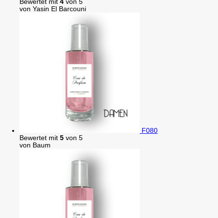
Bewertet mit
4
von 5
von Yasin El Barcouni
F080
Bewertet mit
5
von 5
von Baum