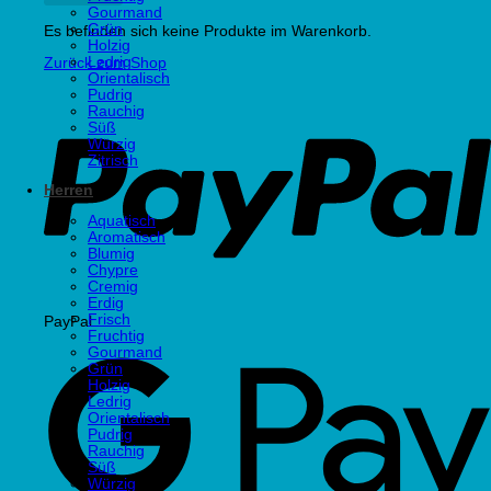
Gourmand
Grün
Es befinden sich keine Produkte im Warenkorb.
Holzig
Ledrig
Zurück zum Shop
Orientalisch
Pudrig
Rauchig
Süß
Würzig
Zitrisch
Herren
Aquatisch
Aromatisch
Blumig
Chypre
Cremig
Erdig
Frisch
PayPal
Fruchtig
Gourmand
Grün
Holzig
Ledrig
Orientalisch
Pudrig
Rauchig
Süß
Würzig