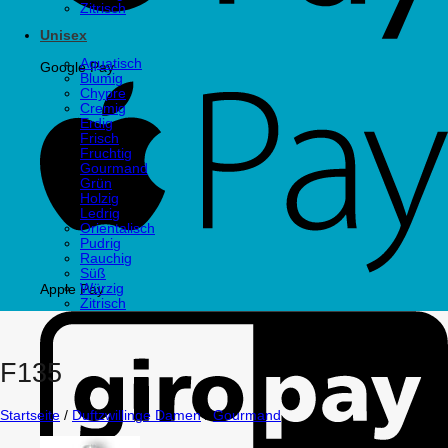
Zitrisch
Unisex
Aquatisch
Google Pay
Blumig
Chypre
Cremig
Erdig
Frisch
Fruchtig
Gourmand
Grün
Holzig
Ledrig
Orientalisch
Pudrig
Rauchig
Süß
Würzig
Apple Pay
Zitrisch
F135
Startseite
/
Duftzwillinge Damen
/
Gourmand