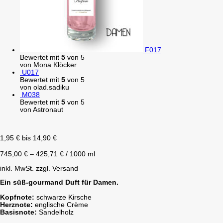
F017
Bewertet mit
5
von 5
von Mona Klöcker
U017
Bewertet mit
5
von 5
von olad.sadiku
M038
Bewertet mit
5
von 5
von Astronaut
1,95
€
bis
14,90
€
745,00
€
–
425,71
€
/
1000
ml
inkl. MwSt.
zzgl. Versand
Ein süß-gourmand Duft für Damen.
Kopfnote:
schwarze Kirsche
Herznote:
englische Crème
Basisnote:
Sandelholz