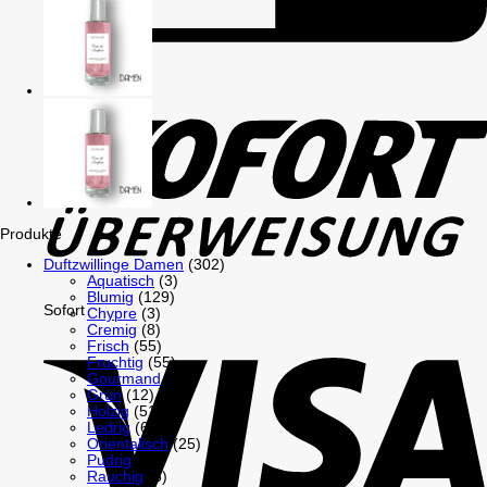
GiroPay
Produkte
Duftzwillinge Damen
(302)
Aquatisch
(3)
Blumig
(129)
Sofort
Chypre
(3)
Cremig
(8)
Frisch
(55)
Fruchtig
(55)
Gourmand
(26)
Grün
(12)
Holzig
(51)
Ledrig
(6)
Orientalisch
(25)
Pudrig
(18)
Rauchig
(6)