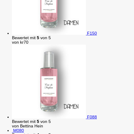
F150
Bewertet mit
5
von 5
von kr70
F088
Bewertet mit
5
von 5
von Bettina Hein
M080