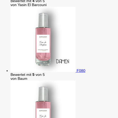
Bewertet mit
4
von 5
von Yasin El Barcouni
F080
Bewertet mit
5
von 5
von Baum