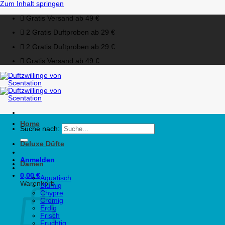
Zum Inhalt springen
Gratis Versand ab 49 €
2 Gratis Duftproben ab 29 €
2 Gratis Duftproben ab 29 €
Gratis Versand ab 49 €
Home
Suche nach:
Deluxe Düfte
Anmelden
Damen
0,00
€
Aquatisch
Warenkorb
Blumig
Chypre
Cremig
Erdig
Frisch
Fruchtig