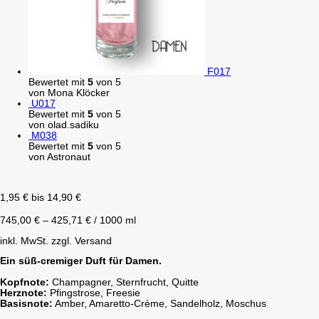
F017
Bewertet mit
5
von 5
von Mona Klöcker
U017
Bewertet mit
5
von 5
von olad.sadiku
M038
Bewertet mit
5
von 5
von Astronaut
1,95
€
bis
14,90
€
745,00
€
–
425,71
€
/
1000
ml
inkl. MwSt.
zzgl. Versand
Ein süß-cremiger Duft für Damen.
Kopfnote:
Champagner, Sternfrucht, Quitte
Herznote:
Pfingstrose, Freesie
Basisnote:
Amber, Amaretto-Crème, Sandelholz, Moschus