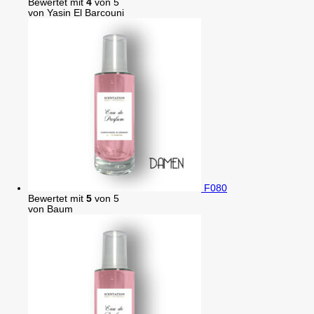
Bewertet mit
4
von 5
von Yasin El Barcouni
F080
Bewertet mit
5
von 5
von Baum