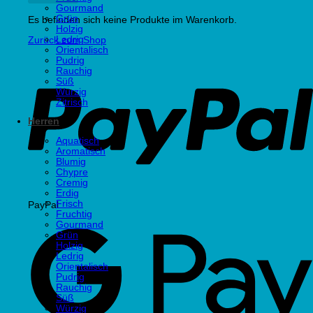
Gourmand
Grün
Es befinden sich keine Produkte im Warenkorb.
Holzig
Ledrig
Zurück zum Shop
Orientalisch
Pudrig
Rauchig
Süß
Würzig
Zitrisch
Herren
Aquatisch
Aromatisch
Blumig
Chypre
Cremig
Erdig
Frisch
PayPal
Fruchtig
Gourmand
Grün
Holzig
Ledrig
Orientalisch
Pudrig
Rauchig
Süß
Würzig