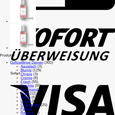
GiroPay
Produkte
Duftzwillinge Damen
(302)
Aquatisch
(3)
Blumig
(129)
Sofort
Chypre
(3)
Cremig
(8)
Frisch
(55)
Fruchtig
(55)
Gourmand
(26)
Grün
(12)
Holzig
(51)
Ledrig
(6)
Orientalisch
(25)
Pudrig
(18)
Rauchig
(6)