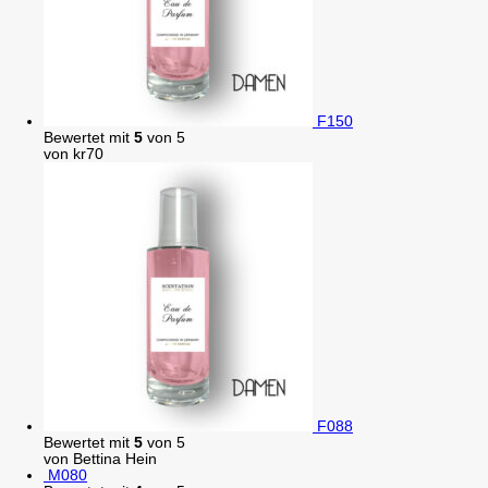
F150
Bewertet mit
5
von 5
von kr70
F088
Bewertet mit
5
von 5
von Bettina Hein
M080