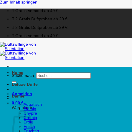
Zum Inhalt springen
Gratis Versand ab 49 €
2 Gratis Duftproben ab 29 €
2 Gratis Duftproben ab 29 €
Gratis Versand ab 49 €
Home
Suche nach:
Deluxe Düfte
Anmelden
Damen
0,00
€
Aquatisch
Warenkorb
Blumig
Chypre
Cremig
Erdig
Frisch
Fruchtig