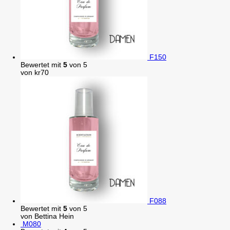
F150
Bewertet mit
5
von 5
von kr70
F088
Bewertet mit
5
von 5
von Bettina Hein
M080