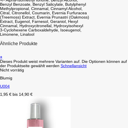
+/- Alpha-Isomethyl Ionone, Benzyl Alcohol,
Benzyl Benzoate, Benzyl Salicylate, Butylphenyl
Methylpropional, Cinnamal, Cinnamyl Alcohol,
Citral, Citronellol, Coumarin, Evernia Furfuracea
(Treemoss) Extract, Evernia Prunastri (Oakmoss)
Extract, Eugenol, Farnesol, Geraniol, Hexyl
Cinnamal, Hydroxycitronellal, Hydroxyisohexyl
3-Cyclohexene Carboxaldehyde, Isoeugenol,
Limonene, Linalool
Ähnliche Produkte
+
Dieses Produkt weist mehrere Varianten auf. Die Optionen können auf
der Produktseite gewählt werden
Schnellansicht
Nicht vorrätig
Blumig
U004
1,95
€
bis
14,90
€