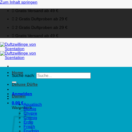
Zum Inhalt springen
Gratis Versand ab 49 €
2 Gratis Duftproben ab 29 €
2 Gratis Duftproben ab 29 €
Gratis Versand ab 49 €
Home
Suche nach:
Deluxe Düfte
Anmelden
Damen
0,00
€
Aquatisch
Warenkorb
Blumig
Chypre
Cremig
Erdig
Frisch
Fruchtig