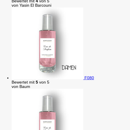
Bewertet mit
4
von 5
von Yasin El Barcouni
F080
Bewertet mit
5
von 5
von Baum