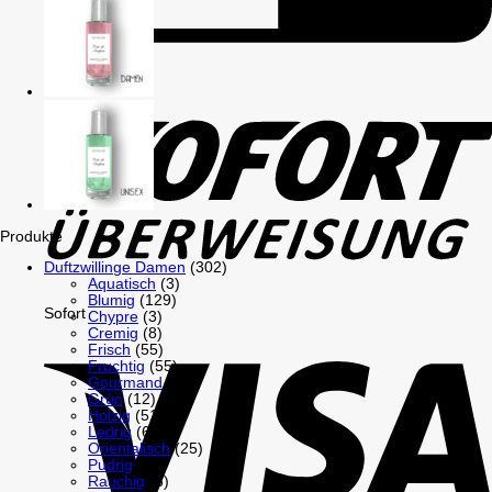
GiroPay
Produkte
Duftzwillinge Damen
(302)
Aquatisch
(3)
Blumig
(129)
Sofort
Chypre
(3)
Cremig
(8)
Frisch
(55)
Fruchtig
(55)
Gourmand
(26)
Grün
(12)
Holzig
(51)
Ledrig
(6)
Orientalisch
(25)
Pudrig
(18)
Rauchig
(6)