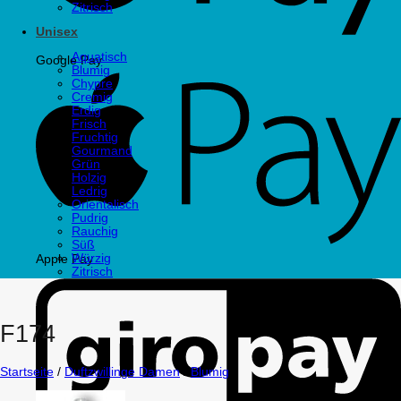
Zitrisch
Unisex
Aquatisch
Google Pay
Blumig
Chypre
Cremig
Erdig
Frisch
Fruchtig
Gourmand
Grün
Holzig
Ledrig
Orientalisch
Pudrig
Rauchig
Süß
Würzig
Apple Pay
Zitrisch
F174
Startseite
/
Duftzwillinge Damen
/
Blumig