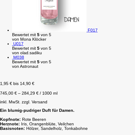
F017
Bewertet mit
5
von 5
von Mona Klöcker
U017
Bewertet mit
5
von 5
von olad.sadiku
M038
Bewertet mit
5
von 5
von Astronaut
1,95
€
bis
14,90
€
745,00
€
–
284,29
€
/
1000
ml
inkl. MwSt.
zzgl. Versand
Ein blumig-pudriger Duft für Damen.
Kopfnote:
Rote Beeren
Herznote:
Iris, Orangenblüte, Veilchen
Basisnoten:
Hölzer, Sandelholz, Tonkabohne