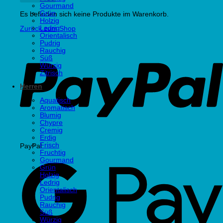
Gourmand
Grün
Es befinden sich keine Produkte im Warenkorb.
Holzig
Ledrig
Zurück zum Shop
Orientalisch
Pudrig
Rauchig
Süß
Würzig
Zitrisch
Herren
Aquatisch
Aromatisch
Blumig
Chypre
Cremig
Erdig
Frisch
PayPal
Fruchtig
Gourmand
Grün
Holzig
Ledrig
Orientalisch
Pudrig
Rauchig
Süß
Würzig