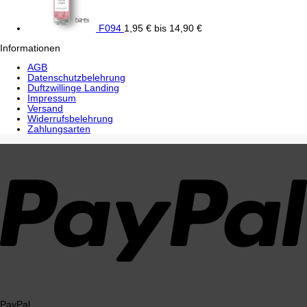
F094
1,95
€
bis
14,90
€
Informationen
AGB
Datenschutzbelehrung
Duftzwillinge Landing
Impressum
Versand
Widerrufsbelehrung
Zahlungsarten
PayPal