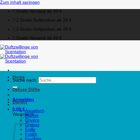
Zum Inhalt springen
Gratis Versand ab 49 €
2 Gratis Duftproben ab 29 €
2 Gratis Duftproben ab 29 €
Gratis Versand ab 49 €
Home
Suche nach:
Deluxe Düfte
Anmelden
Damen
0,00
€
Aquatisch
Warenkorb
Blumig
Chypre
Cremig
Erdig
Frisch
Fruchtig