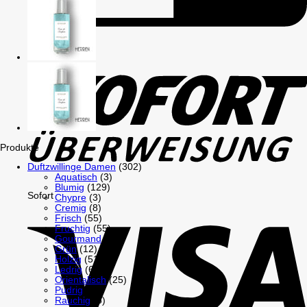
GiroPay
Produkte
Duftzwillinge Damen
(302)
Aquatisch
(3)
Blumig
(129)
Sofort
Chypre
(3)
Cremig
(8)
Frisch
(55)
Fruchtig
(55)
Gourmand
(26)
Grün
(12)
Holzig
(51)
Ledrig
(6)
Orientalisch
(25)
Pudrig
(18)
Rauchig
(6)