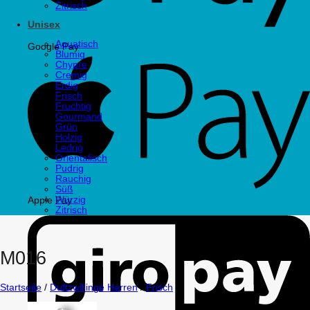
Zitrisch
Unisex
Aquatisch
Google Pay
Blumig
Chypre
Cremig
Erdig
Frisch
Fruchtig
Gourmand
Grün
Holzig
Ledrig
Orientalisch
Pudrig
Rauchig
Süß
Würzig
Apple Pay
Zitrisch
M016
Startseite
/
Duftzwillinge Herren
/
Frisch