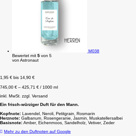
M038
Bewertet mit
5
von 5
von Astronaut
1,95
€
bis
14,90
€
745,00
€
–
425,71
€
/
1000
ml
inkl. MwSt.
zzgl. Versand
Ein frisch-würziger Duft für den Mann.
Kopfnote:
Lavendel, Neroli, Petitgrain, Rosmarin
Herznote:
Galbanum, Rosengeranie, Jasmin, Muskatellersalbei
Basisnote:
Amber, Eichenmoos, Sandelholz, Vetiver, Zeder
Mehr zu den Duftnoten auf Google