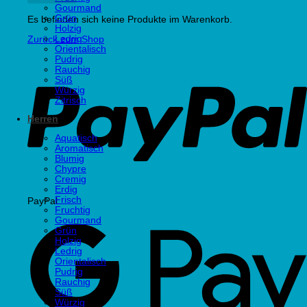
Gourmand
Grün
Es befinden sich keine Produkte im Warenkorb.
Holzig
Ledrig
Zurück zum Shop
Orientalisch
Pudrig
Rauchig
Süß
Würzig
Zitrisch
Herren
Aquatisch
Aromatisch
Blumig
Chypre
Cremig
Erdig
Frisch
PayPal
Fruchtig
Gourmand
Grün
Holzig
Ledrig
Orientalisch
Pudrig
Rauchig
Süß
Würzig